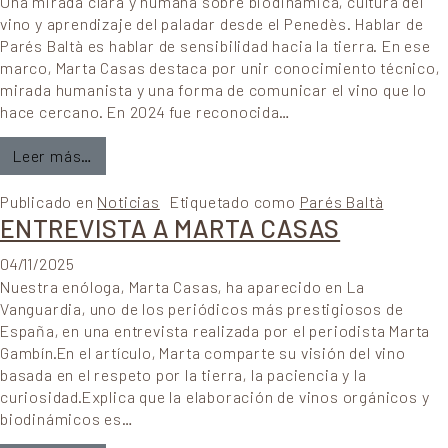
Una mirada clara y humana sobre biodinámica, cultura del
vino y aprendizaje del paladar desde el Penedès. Hablar de
Parés Baltà es hablar de sensibilidad hacia la tierra. En ese
marco, Marta Casas destaca por unir conocimiento técnico,
mirada humanista y una forma de comunicar el vino que lo
hace cercano. En 2024 fue reconocida…
from Marta Casas de Parés Baltà: 11 claves poder
Leer más…
Publicado en
Noticias
Etiquetado como
Parés Baltà
ENTREVISTA A MARTA CASAS
04/11/2025
Nuestra enóloga, Marta Casas, ha aparecido en La
Vanguardia, uno de los periódicos más prestigiosos de
España, en una entrevista realizada por el periodista Marta
Gambín.En el artículo, Marta comparte su visión del vino
basada en el respeto por la tierra, la paciencia y la
curiosidad.Explica que la elaboración de vinos orgánicos y
biodinámicos es…