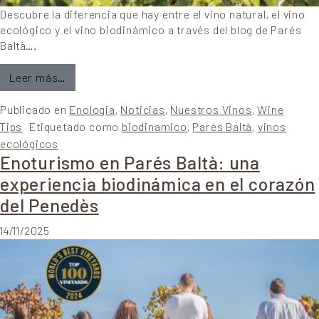
Descubre la diferencia que hay entre el vino natural, el vino
ecológico y el vino biodinámico a través del blog de Parés
Baltà….
from ¿Qué diferencia hay entre el vino natural, e
Leer más…
Publicado en
Enologia
,
Noticias
,
Nuestros Vinos
,
Wine
Tips
Etiquetado como
biodinamico
,
Parés Baltà
,
vinos
ecológicos
Enoturismo en Parés Baltà: una
experiencia biodinámica en el corazón
del Penedès
14/11/2025