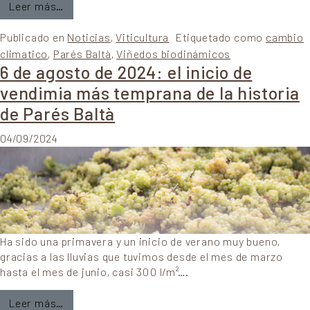
from La cubierta vegetal en el viñedo: una aliada 
Leer más…
Publicado en
Noticias
,
Viticultura
Etiquetado como
cambio
climatico
,
Parés Baltà
,
Viñedos biodinámicos
6 de agosto de 2024: el inicio de
vendimia más temprana de la historia
de Parés Baltà
04/09/2024
Ha sido una primavera y un inicio de verano muy bueno,
gracias a las lluvias que tuvimos desde el mes de marzo
hasta el mes de junio, casi 300 l/m²….
from 6 de agosto de 2024: el inicio de vendimia 
Leer más…