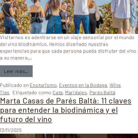
Visitarnos es adentrarse en un viaje sensorial por el mundo
del vino biodinámico. Hemos diseñado nuestras
experiencias para que cada persona pueda disfrutar del vino
a su manera….
from Enoturismo en Parés Baltà: una experienci
Leer más…
Publicado en
Enoturismo
,
Eventos en la Bodega
,
Wine
Tips
Etiquetado como
Cata
,
Maridajes
,
Parés Baltà
Marta Casas de Parés Baltà: 11 claves
para entender la biodinámica y el
futuro del vino
13/11/2025