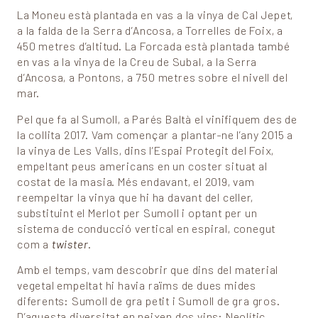
La Moneu està plantada en vas a la vinya de Cal Jepet,
a la falda de la Serra d’Ancosa, a Torrelles de Foix, a
450 metres d’altitud. La Forcada està plantada també
en vas a la vinya de la Creu de Subal, a la Serra
d’Ancosa, a Pontons, a 750 metres sobre el nivell del
mar.
Pel que fa al Sumoll, a Parés Baltà el vinifiquem des de
la collita 2017. Vam començar a plantar-ne l’any 2015 a
la vinya de Les Valls, dins l’Espai Protegit del Foix,
empeltant peus americans en un coster situat al
costat de la masia. Més endavant, el 2019, vam
reempeltar la vinya que hi ha davant del celler,
substituint el Merlot per Sumoll i optant per un
sistema de conducció vertical en espiral, conegut
com a
twister
.
Amb el temps, vam descobrir que dins del material
vegetal empeltat hi havia raïms de dues mides
diferents: Sumoll de gra petit i Sumoll de gra gros.
D’aquesta diversitat en neixen dos vins:
Neolític
,