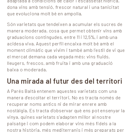
adaptada a condicions de calor i escassetat hídrica,
dona vins amb tensió, frescor natural i una tanicitat
que evoluciona molt bé en ampolla.
Són varietats que tendeixen a acumular els sucres de
manera moderada, cosa que permet obtenir vins amb
graduacions contingudes, entre 11 i 12,5%, i amb una
acidesa viva. Aquest perfil encaixa molt bé amb el
moment climàtic que vivim i també amb l’estil de vi que
el mercat demana cada vegada més: vins fluids,
lleugers, frescos, amb fruita i amb una graduació
baixa o moderada.
Una mirada al futur des del territori
A Parés Baltà entenem aquestes varietats com una
manera d’escoltar el territori. No es tracta només de
recuperar noms antics ni de mirar enrere amb
nostàlgia. Es tracta d’observar què ens pot ensenyar la
vinya, quines varietats s’adapten millor al nostre
paisatge i com podem elaborar vins més fidels a la
nostra història, més mediterranis i més preparats per