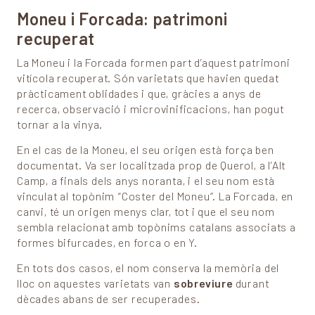
Moneu i Forcada: patrimoni
recuperat
La Moneu i la Forcada formen part d’aquest patrimoni
vitícola recuperat. Són varietats que havien quedat
pràcticament oblidades i que, gràcies a anys de
recerca, observació i microvinificacions, han pogut
tornar a la vinya.
En el cas de la Moneu, el seu origen està força ben
documentat. Va ser localitzada prop de Querol, a l’Alt
Camp, a finals dels anys noranta, i el seu nom està
vinculat al topònim “Coster del Moneu”. La Forcada, en
canvi, té un origen menys clar, tot i que el seu nom
sembla relacionat amb topònims catalans associats a
formes bifurcades, en forca o en Y.
En tots dos casos, el nom conserva la memòria del
lloc on aquestes varietats van
sobreviure
durant
dècades abans de ser recuperades.