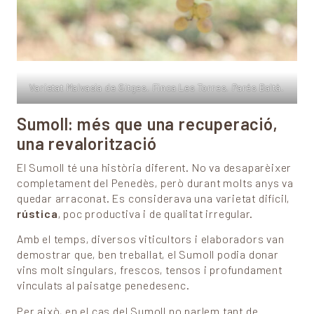
Varietat Malvasia de Sitges. Finca Les Torres. Parés Baltà.
Sumoll: més que una recuperació,
una revalorització
El Sumoll té una història diferent. No va desaparèixer
completament del Penedès, però durant molts anys va
quedar arraconat. Es considerava una varietat difícil,
rústica
, poc productiva i de qualitat irregular.
Amb el temps, diversos viticultors i elaboradors van
demostrar que, ben treballat, el Sumoll podia donar
vins molt singulars, frescos, tensos i profundament
vinculats al paisatge penedesenc.
Per això, en el cas del Sumoll no parlem tant de