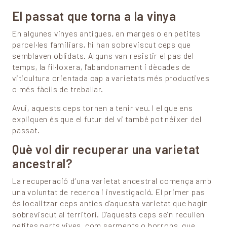
El passat que torna a la vinya
En algunes vinyes antigues, en marges o en petites
parcel·les familiars, hi han sobreviscut ceps que
semblaven oblidats. Alguns van resistir el pas del
temps, la fil·loxera, l’abandonament i dècades de
viticultura orientada cap a varietats més productives
o més fàcils de treballar.
Avui, aquests ceps tornen a tenir veu. I el que ens
expliquen és que el futur del vi també pot néixer del
passat.
Què vol dir recuperar una varietat
ancestral?
La recuperació d’una varietat ancestral comença amb
una voluntat de recerca i investigació. El primer pas
és localitzar ceps antics d’aquesta varietat que hagin
sobreviscut al territori. D’aquests ceps se’n recullen
petites parts vives, com sarments o borrons, que