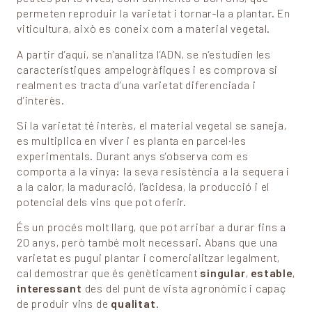
permeten reproduir la varietat i tornar-la a plantar. En
viticultura, això es coneix com a material vegetal.
A partir d’aquí, se n’analitza l’ADN, se n’estudien les
característiques ampelogràfiques i es comprova si
realment es tracta d’una varietat diferenciada i
d’interès.
Si la varietat té interès, el material vegetal se saneja,
es multiplica en viver i es planta en parcel·les
experimentals. Durant anys s’observa com es
comporta a la vinya: la seva resistència a la sequera i
a la calor, la maduració, l’acidesa, la producció i el
potencial dels vins que pot oferir.
És un procés molt llarg, que pot arribar a durar fins a
20 anys, però també molt necessari. Abans que una
varietat es pugui plantar i comercialitzar legalment,
cal demostrar que és genèticament
singular
,
estable
,
interessant
des del punt de vista agronòmic i capaç
de produir vins de
qualitat
.