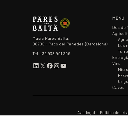
MENÚ
Des de 
Agricul
Masia Parés Baltà.
Agri
08796 - Pacs del Penedès (Barcelona)
Les 
Terre
Tel.
+34 938 901 399
Enologi
Vins
LinkedIn
X
Facebook
Instagram
YouTube
Micr
R-Ev
Orig
Caves
Avís legal
Política de priv