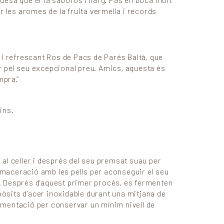
esa que el fa saborós i llarg. Pas en boca molt
r les aromes de la fruita vermella i records
l i refrescant Ros de Pacs de Parés Baltà, que
r pel seu excepcional preu. Amics, aquesta és
mpra.”
ins.
al celler i després del seu premsat suau per
a maceració amb les pells per aconseguir el seu
id. Després d’aquest primer procés, es fermenten
pòsits d’acer inoxidable durant una mitjana de
ermentació per conservar un mínim nivell de