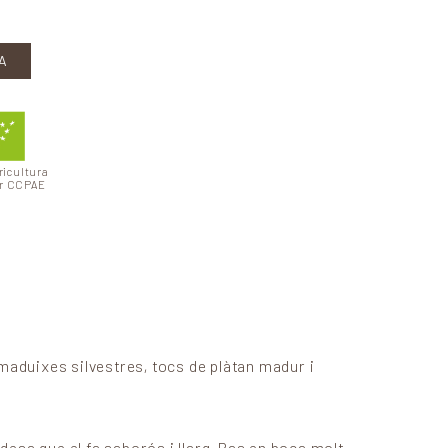
A
ricultura
er CCPAE
maduixes silvestres, tocs de plàtan madur i