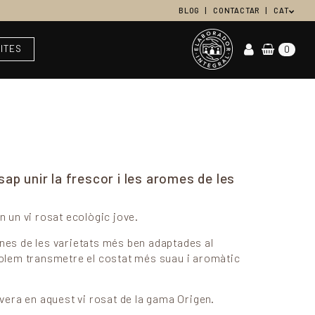
BLOG
CONTACTAR
CAT
SITES
0
sap unir la frescor i les aromes de les
en un vi rosat ecològic jove.
unes de les varietats més ben adaptades al
 volem transmetre el costat més suau i aromàtic
era en aquest vi rosat de la gama Origen.