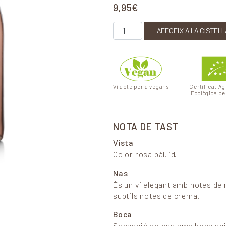
9,95
€
quantitat de Ros de Pacs
AFEGEIX A LA CISTELL
Vi apte per a vegans
Certificat Ag
Ecològica p
NOTA DE TAST
Vista
Color rosa pàl.lid.
Nas
És un vi elegant amb notes de 
subtils notes de crema.
Boca