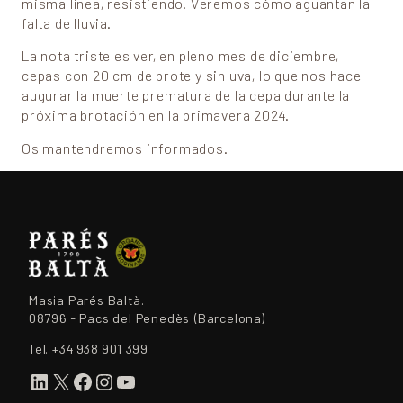
misma línea, resistiendo. Veremos cómo aguantan la
falta de lluvia.
La nota triste es ver, en pleno mes de diciembre,
cepas con 20 cm de brote y sin uva, lo que nos hace
augurar la muerte prematura de la cepa durante la
próxima brotación en la primavera 2024.
Os mantendremos informados.
Masia Parés Baltà.
08796 - Pacs del Penedès (Barcelona)
Tel.
+34 938 901 399
LinkedIn
X
Facebook
Instagram
YouTube