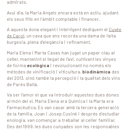
admirats.
Avui dia, la Maria Angels encara està en actiu, ajudant
els seus fills en l’àmbit comptable i financer.
A aquesta dona elegant i intel·ligent dediquem el
Cuvée
de Carol
, un cava que ens recorda una dama de l’alta
burgesia, plena d’elegància i refinament.
Maria Elena i Marta Casas han jugat un paper clau al
celler, mantenint el llegat de l’avi, cultivant les vinyes
de forma
ecológica
i revolucionant no només els
mètodes de vinificació i viticultura,
biodinàmica
des
del 2013, sinó també la percepció i la qualitat dels vins
de Parés Baltà.
Va ser l’amor el que va introduir aquestes dues dones
al món del vi. Maria Elena era Química i la Marta era
Farmacèutica. Es van casar amb la tercera generació
de la família, Joan i Josep Cusiné i després d’estudiar
enologia, van començar a treballar al celler familiar.
Des del 1999, les dues cunyades son les responsables