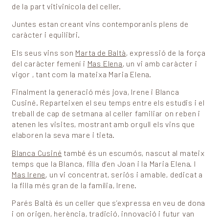
de la part vitivinícola del celler.
Juntes estan creant vins contemporanis plens de
caràcter i equilibri.
Els seus vins son
Marta de Baltà
, expressió de la força
del caràcter femení i
Mas Elena
, un vi amb caràcter i
vigor , tant com la mateixa Maria Elena.
Finalment la generació més jova, Irene i Blanca
Cusiné. Reparteixen el seu temps entre els estudis i el
treball de cap de setmana al celler familiar on reben i
atenen les visites, mostrant amb orgull els vins que
elaboren la seva mare i tieta.
Blanca Cusiné
també és un escumós, nascut al mateix
temps que la Blanca, filla d’en Joan i la Maria Elena. I
Mas Irene
, un vi concentrat, seriós i amable, dedicat a
la filla més gran de la família, Irene.
Parés Baltà és un celler que s’expressa en veu de dona
i on origen, herència, tradició, innovació i futur van