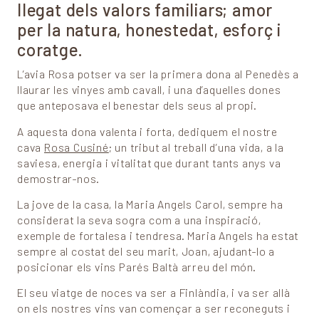
llegat dels valors familiars; amor
per la natura, honestedat, esforç i
coratge.
L’avia Rosa potser va ser la primera dona al Penedès a
llaurar les vinyes amb cavall, i una d’aquelles dones
que anteposava el benestar dels seus al propi.
A aquesta dona valenta i forta, dediquem el nostre
cava
Rosa Cusiné
; un tribut al treball d’una vida, a la
saviesa, energia i vitalitat que durant tants anys va
demostrar-nos.
La jove de la casa, la Maria Angels Carol, sempre ha
considerat la seva sogra com a una inspiració,
exemple de fortalesa i tendresa. Maria Angels ha estat
sempre al costat del seu marit, Joan, ajudant-lo a
posicionar els vins Parés Baltà arreu del món.
El seu viatge de noces va ser a Finlàndia, i va ser allà
on els nostres vins van començar a ser reconeguts i