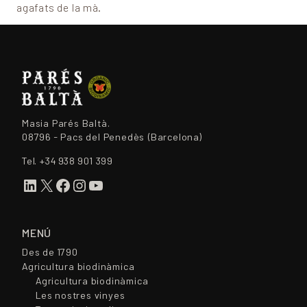
agafats de la mà.
Masia Parés Baltà.
08796 - Pacs del Penedès (Barcelona)
Tel.
+34 938 901 399
LinkedIn
X
Facebook
Instagram
YouTube
MENÚ
Des de 1790
Agricultura biodinàmica
Agricultura biodinàmica
Les nostres vinyes