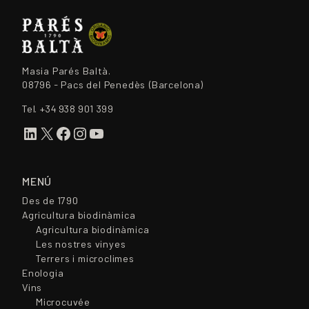
Masia Parés Baltà.
08796 - Pacs del Penedès (Barcelona)
Tel.
+34 938 901 399
LinkedIn
X
Facebook
Instagram
YouTube
MENÚ
Des de 1790
Agricultura biodinàmica
Agricultura biodinàmica
Les nostres vinyes
Terrers i microclimes
Enologia
Vins
Microcuvée