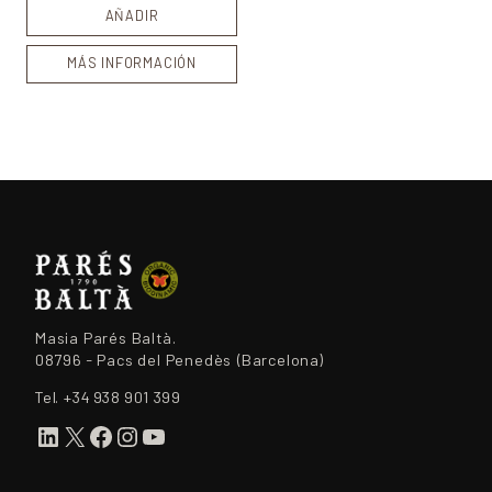
AÑADIR
MÁS INFORMACIÓN
Masia Parés Baltà.
08796 - Pacs del Penedès (Barcelona)
Tel.
+34 938 901 399
LinkedIn
X
Facebook
Instagram
YouTube